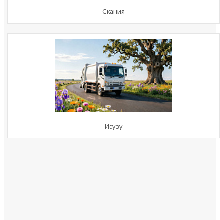
Скания
Исузу