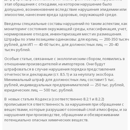
этап обращения с отходами, на котором нарушение было
допущено, возникновение вследствие нарушения эпидемии или
эпизоотии, нанесение вреда здоровью, окружающей среде.
Введены специальные составы нарушений по таким аспектам, как
мониторинг состояния окружающей среды, классификация, учет,
нормирование отходов, инвентаризация мест их размещения.
Штрафы по этим позициям одинаковы: для юрлиц — 200-350 тысяч
рублей, для ИП — 40-60 тысяч, для должностных лиц — 20-40
тысяч рублей.
Особые статьи, связанные с экологическим сбором, появились в
отношении производителей и импортеров. Они будут
штрафоваться в случае нарушения порядка представления
отчетности и декларации (ст. 8.5.1) и за неуплату экосбора.
Минимальный штраф для должностных лиц составит 5 тыс.
рублей, индивидуальных предпринимателей — 250 тыс. рублей,
юридических лиц — 500 тыс. рублей.
В новых статьях Кодекса (соответственно 8.2.1 и 8.2.2)
прописывается ответственность за нарушения при обращении с
веществами, которые разрушают озоновый слой атмосферы, и за
нарушения при производстве, обращении и обезвреживании
потенциально опасных химических веществ.